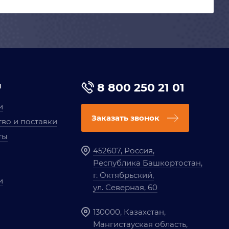
я
8 800 250 21 01
и
Заказать звонок
во и поставки
ты
452607, Россия,
Республика Башкортостан,
г. Октябрьский,
и
ул. Северная, 60
130000, Казахстан,
Мангистауская область,