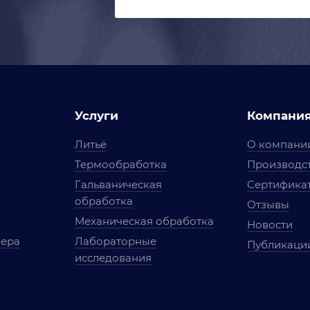
Услуги
Компани
Литьё
О компани
Термообработка
Производст
Гальваническая
Сертифика
обработка
Отзывы
Механическая обработка
Новости
мера
Лабораторные
Публикаци
исследования