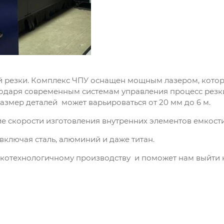
й резки. Комплекс ЧПУ оснащен мощным лазером, кото
агодаря современным системам управления процесс резк
азмер деталей может варьироваться от 20 мм до 6 м.
ие скорости изготовления внутренних элементов емкост
включая сталь, алюминий и даже титан.
окотехнологичному производству и поможет нам выйти н