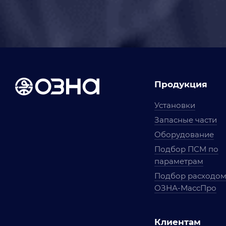
Продукция
Установки
Запасные части
Оборудование
Подбор ПСМ по
параметрам
Подбор расходо
ОЗНА-МассПро
Клиентам