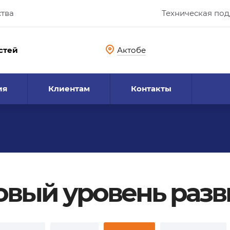
ства
Техническая по
стей
Актобе
ия
Клиентам
Контакты
новый уровень раз