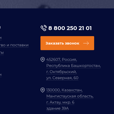
я
8 800 250 21 01
и
Заказать звонок
во и поставки
ты
452607, Россия,
Республика Башкортостан,
г. Октябрьский,
и
ул. Северная, 60
130000, Казахстан,
Мангистауская область,
г. Актау, мкр. 6
здание 39А