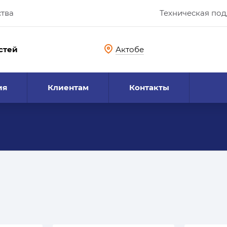
ства
Техническая по
стей
Актобе
ия
Клиентам
Контакты