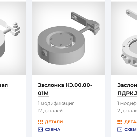
вая
Заслонка КЭ.00.00-
Засло
01М
ПДРК.3
1 модификация
1 моди
17 деталей
2 детал
ДЕТАЛИ
ДЕТА
СХЕМА
СХЕМ