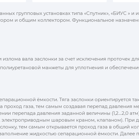
анных групповых установках типа «Спутник», «БИУС » 
тором и общим коллектором. Функциональное назначени
злома вала заслонки за счет исключения проточек для 
 полиуретановой манжеты для уплотнения и обеспечени
сепарационной ёмкости. Тяга заслонки ориентируется т
 проход газа, тем самым создавая перепад давления 
нии перепада давления заданной величины (1,2…2,0 ат
, электроприводным шаровым краном, клапаном). При 
заслонку, тем самым открывается проход газа в общий к
заполнение жидкостью сепарационной ёмкости. Далее п