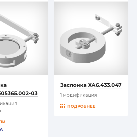
нка
Заслонка ХА6.433.047
05365.002-03
1 модификация
фикация
ПОДРОБНЕЕ
и
ЛИ
А