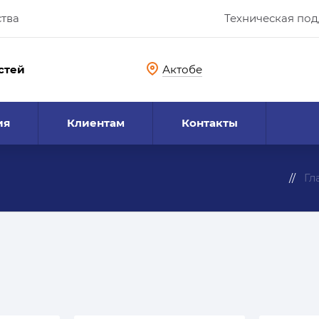
ства
Техническая по
стей
Актобе
ия
Клиентам
Контакты
Гл