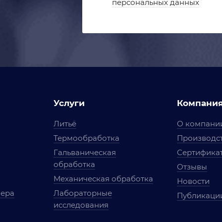
персональных данных
Услуги
Компани
Литьё
О компани
Термообработка
Производст
Гальваническая
Сертифика
обработка
Отзывы
Механическая обработка
Новости
мера
Лабораторные
Публикаци
исследования