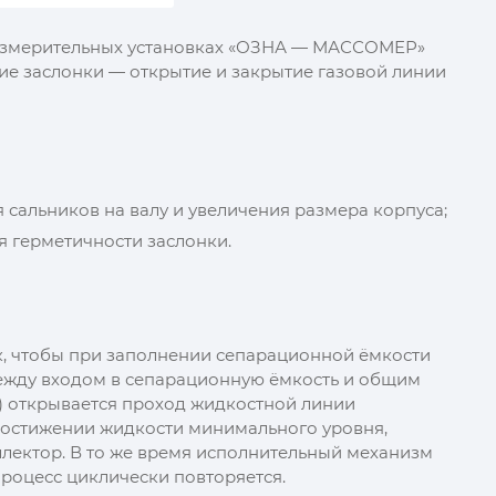
и измерительных установках «ОЗНА — МАССОМЕР»
е заслонки — открытие и закрытие газовой линии
сальников на валу и увеличения размера корпуса;
я герметичности заслонки.
ак, чтобы при заполнении сепарационной ёмкости
между входом в сепарационную ёмкость и общим
м) открывается проход жидкостной линии
достижении жидкости минимального уровня,
оллектор. В то же время исполнительный механизм
роцесс циклически повторяется.