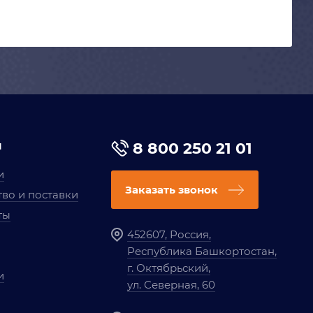
я
8 800 250 21 01
и
Заказать звонок
во и поставки
ты
452607, Россия,
Республика Башкортостан,
г. Октябрьский,
и
ул. Северная, 60