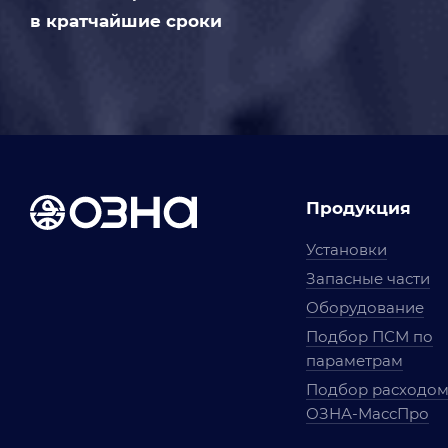
в кратчайшие сроки
Продукция
Установки
Запасные части
Оборудование
Подбор ПСМ по
параметрам
Подбор расходо
ОЗНА-МассПро