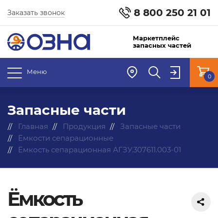
8 800 250 21 01
Заказать звонок
Маркетплейс
запасных частей
Меню
0
Запасные части
Главная
Продукция
Запасные части
Ёмкости сепарационные
Ёмкость сепарационная АГЗУ.307611.003-01
Ёмкость