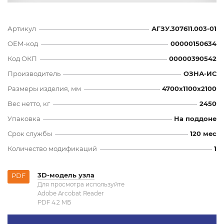
Артикул
АГЗУ.307611.003-01
OEM-код
00000150634
Код ОКП
00000390542
Производитель
ОЗНА-ИС
Размеры изделия, мм
4700x1100x2100
Вес нетто, кг
2450
Упаковка
На поддоне
Срок службы
120 мес
Количество модификаций
1
3D-модель узла
PDF
Для просмотра используйте
Adobe Arcobat Reader
PDF 4.2 MБ