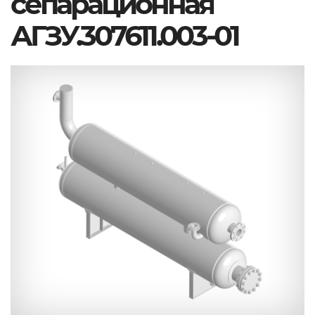
сепарационная
АГЗУ.307611.003-01