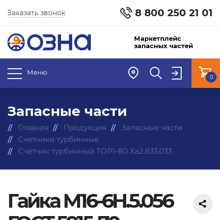
8 800 250 21 01
Заказать звонок
Маркетплейс
запасных частей
Меню
0
Запасные части
Главная
Продукция
Запасные части
Счетчики турбинные
Счетчик турбинный ТОР1-80 Ха2.833.033
Гайка М16-6H.5.056