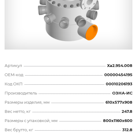
Артикул
Ха2.954.008
OEM-код
00000454195
Код ОКП
00010206193
Производитель
ОЗНА-ИС
Размеры изделия, мм
610x577x908
Вес нетто, кг
247.8
Размеры с упаковкой, мм
800x1160x600
Вес брутто, кг
312.8