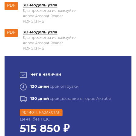
3D-модель узла
PDF
Для просмотра используйте
Adobe Arcobat Reader
PDF 5.13 MБ
3D-модель узла
PDF
Для просмотра используйте
Adobe Arcobat Reader
PDF 5.13 MБ
нет в наличии
120 дней
срок отгрузки
130 дней
срок доставки в город Актобе
РЕГИОН: КАЗАХСТАН
Цена, без НДС
515 850 ₽