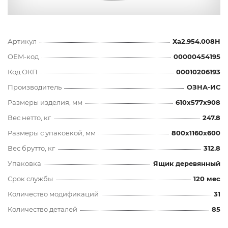
Артикул
Ха2.954.008Н
OEM-код
00000454195
Код ОКП
00010206193
Производитель
ОЗНА-ИС
Размеры изделия, мм
610x577x908
Вес нетто, кг
247.8
Размеры с упаковкой, мм
800x1160x600
Вес брутто, кг
312.8
Упаковка
Ящик деревянный
Срок службы
120 мес
Количество модификаций
31
Количество деталей
85