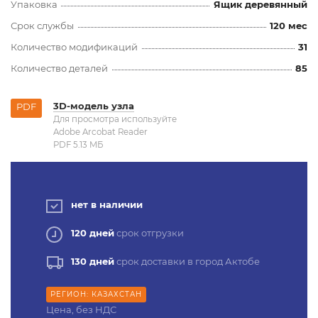
Упаковка
Ящик деревянный
Срок службы
120 мес
Количество модификаций
31
Количество деталей
85
3D-модель узла
PDF
Для просмотра используйте
Adobe Arcobat Reader
PDF 5.13 MБ
нет в наличии
120 дней
срок отгрузки
130 дней
срок доставки в город Актобе
РЕГИОН: КАЗАХСТАН
Цена, без НДС