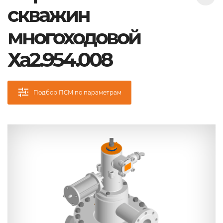
скважин
многоходовой
Ха2.954.008
Подбор ПСМ по параметрам