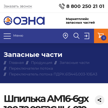
8 800 250 21 01
Заказать звонок
Маркетплейс
запасных частей
Меню
0
Запасные части
Главная
Продукция
Запасные части
Переключатели потока
Переключатель потока ПДРК.613445.003-10БА3
Шпилька АМ16-6gх