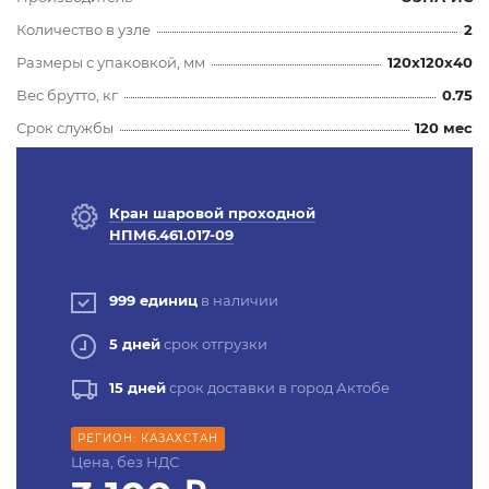
Количество в узле
2
Размеры с упаковкой, мм
120x120x40
Вес брутто, кг
0.75
Срок службы
120 мес
Кран шаровой проходной
НПМ6.461.017-09
999 единиц
в наличии
5 дней
срок отгрузки
15 дней
срок доставки в город Актобе
РЕГИОН: КАЗАХСТАН
Цена, без НДС