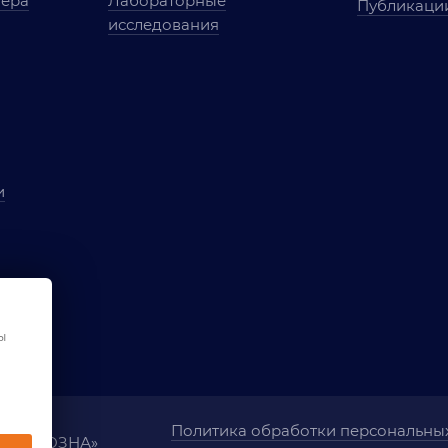
мера
Лабораторные
Публикаци
исследования
и
ы
чества
ования
ы
Политика обработки персональны
ания «ОЗНА»