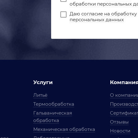
обработки персональных д
Даю
согласие на обработку
персональных данных
Услуги
Компани
Литьё
О компани
Термообработка
Производст
Гальваническая
Сертифика
обработка
Отзывы
Механическая обработка
Новости