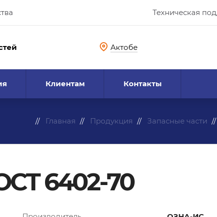
ства
Техническая по
стей
Актобе
ия
Клиентам
Контакты
Главная
Продукция
Запасные части
ОСТ 6402-70
Производитель
ОЗНА-ИС