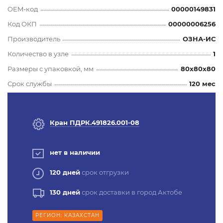
OEM-код
00000149831
Код ОКП
00000006256
Производитель
ОЗНА-ИС
Количество в узле
1
Размеры с упаковкой, мм
80x80x80
Срок службы
120 мес
Кран ПДРК.491826.001-08
нет в наличии
120 дней
срок отгрузки
130 дней
срок доставки в город Актобе
РЕГИОН: КАЗАХСТАН