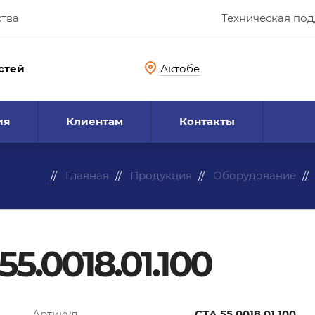
ства
Техническая по
стей
Актобе
ия
Клиентам
Контакты
Главная
Продукция
Оборудование
5.0018.01.100
Артикул
СТА.55.0018.01.100